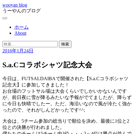
コ
wooyan blog
うーやんのブログ
ン
テ
メ
ン
ニ
ホーム
ツ
ュ
About
へ
ー
ス
検
キ
索:
2016年1月24日
ッ
プ
S.a.Cコラボシャツ記念大会
今日は、FUTSALDAIBAで開催された【S.a.Cコラボシャツ
記念大】に参加してきました！
お台場のフットサル場は大会くらいでしかいかないんです
が、前日夜に雪が降るみたいな予報がでてましたが、降らず
に今日も快晴でしたー。ただ、海沿いなので風が冷たく強か
ったので、それがしんどかったです^^;
大会は、5チーム参加の総当りで順位を決め、最後に1位と2
位との決勝が行われました。
僕たちのチームは5チーム中3位・・・2～4位は勝点が並んで