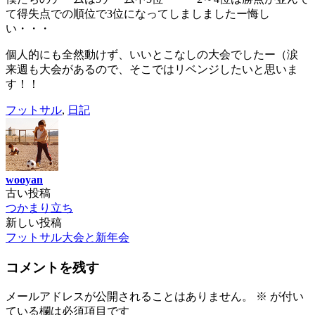
て得失点での順位で3位になってしましましたー悔し
い・・・
個人的にも全然動けず、いいとこなしの大会でしたー（涙
来週も大会があるので、そこではリベンジしたいと思いま
す！！
フットサル
,
日記
wooyan
古い投稿
投
つかまり立ち
稿
新しい投稿
フットサル大会と新年会
ナ
ビ
コメントを残す
ゲ
メールアドレスが公開されることはありません。
※
が付い
ー
ている欄は必須項目です