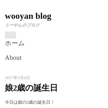
wooyan blog
コ
ン
うーやんのブログ
テ
ン
メ
ツ
ニ
ホーム
ュ
へ
ー
ス
About
キ
ッ
プ
2017年5月6日
娘2歳の誕生日
今日は娘の2歳の誕生日！