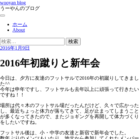
コ
wooyan blog
ン
うーやんのブログ
テ
メ
ン
ニ
ホーム
ツ
ュ
About
へ
ー
ス
検
キ
索:
ッ
2016年1月9日
プ
2016年初蹴りと新年会
今日は、夕方に友達のフットサルで2016年の初蹴りしてきまし
た^^
今年は申年ですし、フットサルも去年以上に頑張って行きたい
ですね！！
場所は代々木のフットサル場だったんだけど、久々で広かった
し、最近ちょっと体力が落ちてきて、足が止まってしまうこと
が多くなってきたので、またジョギングを再開して体力づくり
をしたいですね。
フットサル後は、小・中学の友達と新宿で新年会でした。
数年ぶりのメンツもいたり、地元から参加してくれたメンバー