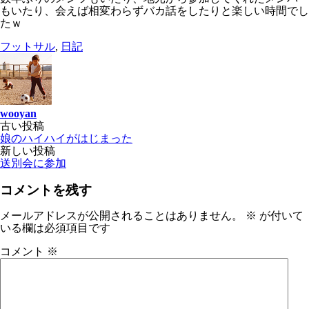
もいたり、会えば相変わらずバカ話をしたりと楽しい時間でし
たｗ
フットサル
,
日記
wooyan
投
古い投稿
娘のハイハイがはじまった
稿
新しい投稿
ナ
送別会に参加
ビ
コメントを残す
ゲ
メールアドレスが公開されることはありません。
※
が付いて
ー
いる欄は必須項目です
シ
コメント
※
ョ
ン