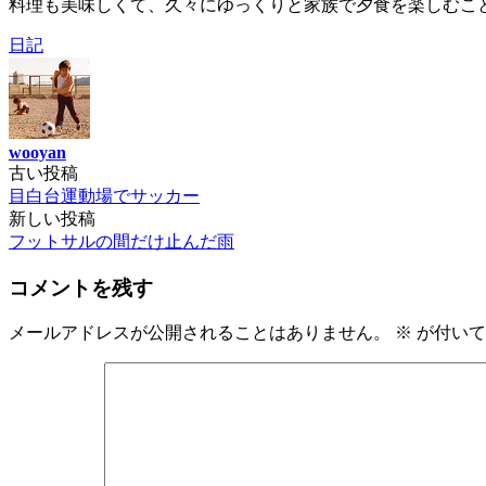
料理も美味しくて、久々にゆっくりと家族で夕食を楽しむこと
日記
wooyan
古い投稿
投
目白台運動場でサッカー
稿
新しい投稿
フットサルの間だけ止んだ雨
ナ
ビ
コメントを残す
ゲ
メールアドレスが公開されることはありません。
※
が付いて
ー
シ
ョ
ン