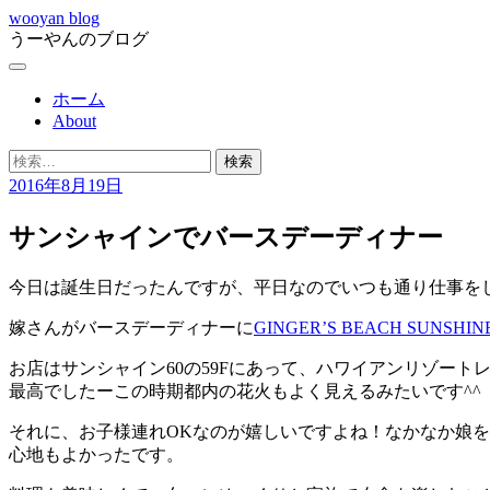
コ
wooyan blog
うーやんのブログ
ン
テ
メ
ン
ニ
ホーム
ツ
ュ
About
へ
ー
ス
検
キ
索:
2016年8月19日
ッ
プ
サンシャインでバースデーディナー
今日は誕生日だったんですが、平日なのでいつも通り仕事を
嫁さんがバースデーディナーに
GINGER’S BEACH SUNSHIN
お店はサンシャイン60の59Fにあって、ハワイアンリゾー
最高でしたーこの時期都内の花火もよく見えるみたいです^^
それに、お子様連れOKなのが嬉しいですよね！なかなか娘
心地もよかったです。