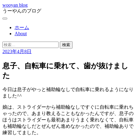
コ
wooyan blog
うーやんのブログ
ン
テ
メ
ン
ニ
ホーム
ツ
ュ
About
へ
ー
ス
検
キ
索:
2023年4月8日
ッ
プ
息子、自転車に乗れて、歯が抜けまし
た
今日は息子がやっと補助輪なしで自転車に乗れるようになり
ました^^
娘は、ストライダーから補助輪なしですぐに自転車に乗れち
ゃったので、あまり教えることもなかったんですが、息子の
ほうはストライダーも最初あまりうまく乗れなくて、自転車
も補助輪なしだとぜんぜん進めなかったので、補助輪ありで
練習してました。