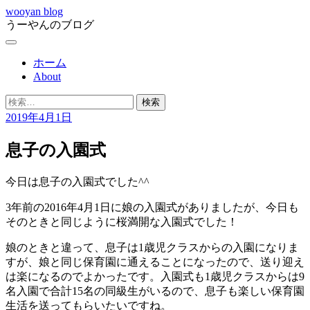
コ
wooyan blog
うーやんのブログ
ン
テ
メ
ン
ニ
ホーム
ツ
ュ
About
へ
ー
ス
検
キ
索:
2019年4月1日
ッ
プ
息子の入園式
今日は息子の入園式でした^^
3年前の2016年4月1日に娘の入園式がありましたが、今日も
そのときと同じように桜満開な入園式でした！
娘のときと違って、息子は1歳児クラスからの入園になりま
すが、娘と同じ保育園に通えることになったので、送り迎え
は楽になるのでよかったです。入園式も1歳児クラスからは9
名入園で合計15名の同級生がいるので、息子も楽しい保育園
生活を送ってもらいたいですね。