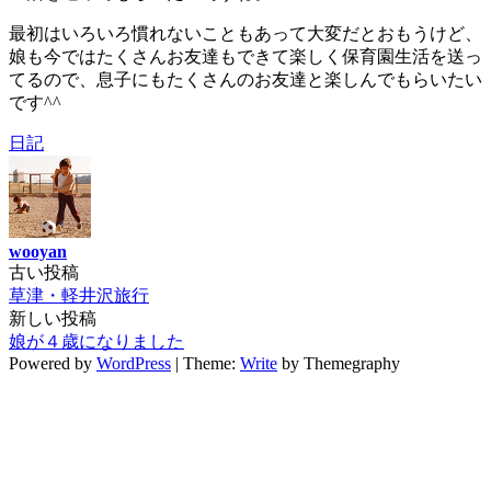
最初はいろいろ慣れないこともあって大変だとおもうけど、
娘も今ではたくさんお友達もできて楽しく保育園生活を送っ
てるので、息子にもたくさんのお友達と楽しんでもらいたい
です^^
日記
wooyan
古い投稿
投
草津・軽井沢旅行
稿
新しい投稿
娘が４歳になりました
ナ
Powered by
WordPress
|
Theme:
Write
by Themegraphy
ビ
ゲ
ー
シ